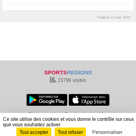
Publié le
12 sept. 2015
SPORTS
REGIONS
23796
visites
Charte cookies
Gestion des cookies
Ce site utilise des cookies et vous donne le contrôle sur ceux
Informations légales
Signaler un contenu inapproprié
que vous souhaitez activer
Tout accepter
Tout refuser
Personnaliser
Envie de participer ?
Connexion