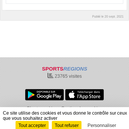
Publié le
20 sept. 2021
SPORTS
REGIONS
23765
visites
Charte cookies
Gestion des cookies
Ce site utilise des cookies et vous donne le contrôle sur ceux
Informations légales
Signaler un contenu inapproprié
que vous souhaitez activer
Tout accepter
Tout refuser
Personnaliser
Envie de participer ?
Connexion