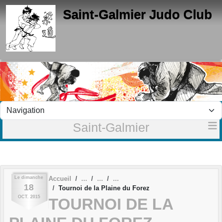
Panneau de gestion des cookies
Saint-Galmier Judo Club
Saint-Galmier
Le
dimanche
Accueil
18
Tournoi de la Plaine du Forez
OCT.
2015
TOURNOI DE LA