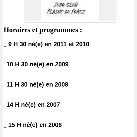
Horaires et programmes :
9
H
3
0 né(e) en 20
11 et 2010
_
1
0
H
30
né(e) en 200
9
_
11
H
30
né(e) en 200
8
_
14
H
né(e) en
200
7
_
1
5
H
né(e) en
20
0
6
_