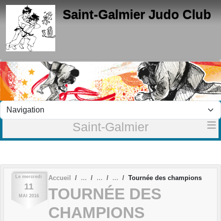
Panneau de gestion des cookies
Saint-Galmier Judo Club
Saint-Galmier
Le
mercredi
Accueil
Tournée des champions
11
TOURNÉE DES
MAI
2016
CHAMPIONS