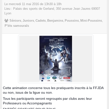
Le
mercredi
11
mai
2016
de 13h30 à 18h
Lieu :
Palais des sports de Gerland, 350 avenue Jean Jaures
69007
Lyon
Séniors
Juniors
Cadets
Benjamins
Poussins
Mini-Poussins
P'tits samouraïs
Cette animation concerne tous les pratiquants inscrits à la FFJDA
ou non, issus de la ligue ou non.
Tous les participants seront regroupés par clubs avec leur
Professeurs ou Accompagnants