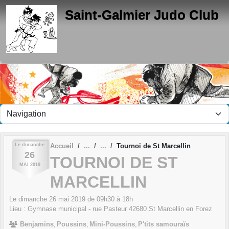
Panneau de gestion des cookies
Saint-Galmier Judo Club
Le
dimanche
Accueil
Tournoi de St Marcellin
26
TOURNOI DE ST
MAI
2019
MARCELLIN
Le
dimanche
26
mai
2019
de 09h30 à 18h
Lieu :
Gymnase municipal - rue Pasteur
42680
St Marcellin en Forez
Benjamins
Poussins
Mini-Poussins
P'tits samouraïs