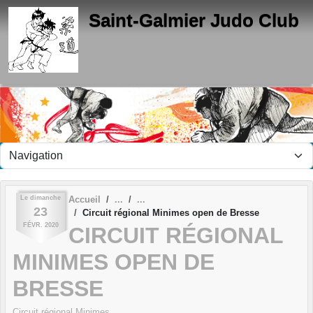
Panneau de gestion des cookies
Saint-Galmier Judo Club
Le
dimanche
Accueil
23
Circuit régional Minimes open de Bresse
FÉVR.
2020
CIRCUIT RÉGIONAL
MINIMES OPEN DE
BRESSE
Circuit régional Minimes