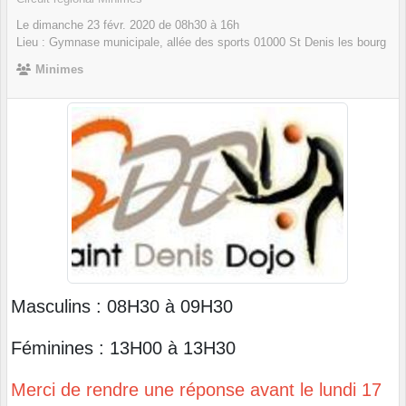
Le
dimanche
23
févr.
2020
de 08h30 à 16h
Lieu :
Gymnase municipale, allée des sports
01000
St Denis les bourg
Minimes
Masculins : 08H3
0 à 09H
3
0
Féminines :
1
3
H
0
0 à 1
3
H
3
0
Merci de rendre une réponse avant le lundi 17