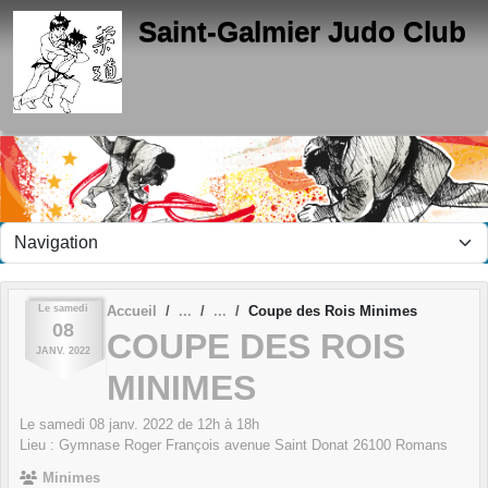
Panneau de gestion des cookies
Saint-Galmier Judo Club
Le
samedi
Accueil
Coupe des Rois Minimes
08
COUPE DES ROIS
JANV.
2022
MINIMES
Le
samedi
08
janv.
2022
de 12h à 18h
Lieu :
Gymnase Roger François avenue Saint Donat
26100
Romans
Minimes