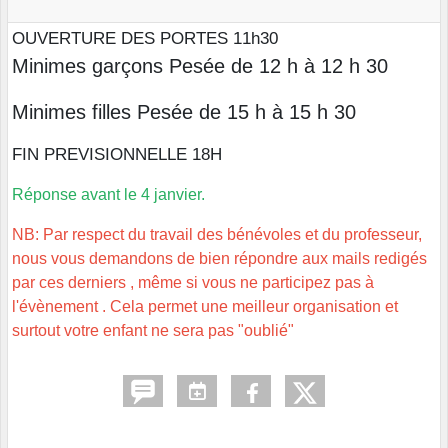
O
UVERTURE DES PORTES
1
1
h
30
Minimes garçons
Pesée de 1
2
h à 1
2
h
30
Minimes filles
Pesée de 1
5
h
à 15
h
30
FIN PREVISIONN
ELLE
1
8
H
Réponse avant le 4 janvier.
NB: Par respect du travail des bénévoles et du professeur,
nous vous demandons de bien répondre aux mails redigés
par ces derniers , même si vous ne participez pas à
l'évènement . Cela permet une meilleur organisation et
surtout votre enfant ne sera pas "oublié"