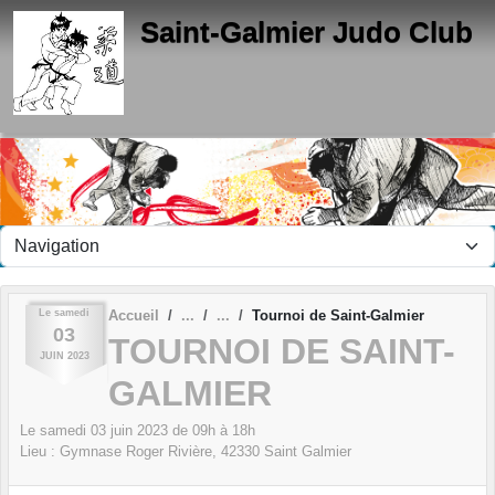
Panneau de gestion des cookies
Saint-Galmier Judo Club
Le
samedi
Accueil
Tournoi de Saint-Galmier
03
TOURNOI DE SAINT-
JUIN
2023
GALMIER
Le
samedi
03
juin
2023
de 09h à 18h
Lieu :
Gymnase Roger Rivière,
42330
Saint Galmier