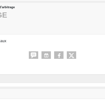
d'arbitrage
GE
naux