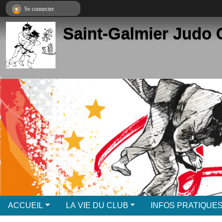
Panneau de gestion des cookies
Se connecter
Saint-Galmier Judo 
ACCUEIL
LA VIE DU CLUB
INFOS PRATIQUE