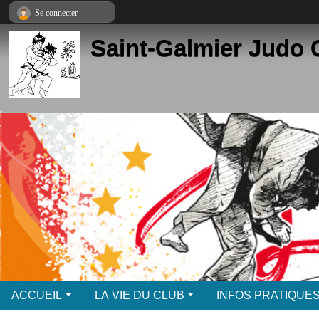
Panneau de gestion des cookies
Se connecter
Saint-Galmier Judo 
ACCUEIL
LA VIE DU CLUB
INFOS PRATIQUE