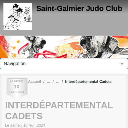
Panneau de gestion des cookies
Saint-Galmier Judo Club
Le
samedi
Accueil
Interdépartemental Cadets
10
FÉVR.
2024
INTERDÉPARTEMENTAL
CADETS
Le
samedi
10
févr.
2024