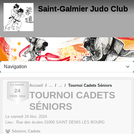
Panneau de gestion des cookies
Saint-Galmier Judo Club
Le
samedi
Accueil
Tournoi Cadets Séniors
24
TOURNOI CADETS
FÉVR.
2024
SÉNIORS
Le
samedi
24
févr.
2024
Lieu :
Rue des écoles
01000
SAINT DENIS LES BOURG
Séniors
Cadets