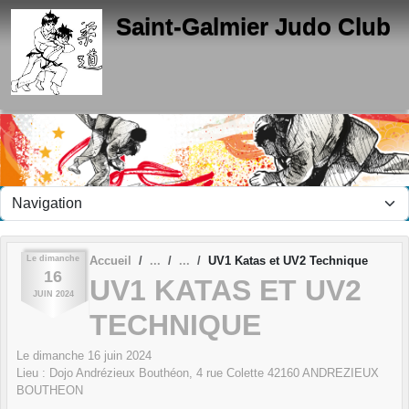
Panneau de gestion des cookies
Saint-Galmier Judo Club
Le
dimanche
Accueil
UV1 Katas et UV2 Technique
16
UV1 KATAS ET UV2
JUIN
2024
TECHNIQUE
Le
dimanche
16
juin
2024
Lieu :
Dojo Andrézieux Bouthéon, 4 rue Colette
42160
ANDREZIEUX
BOUTHEON