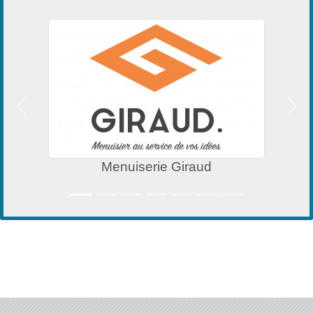
Précedent
Suiv
Menuiserie Giraud